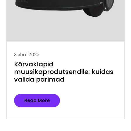
Posted
8 abril 2025
on
Kõrvaklapid
muusikaprodutsendile: kuidas
valida parimad
Read More