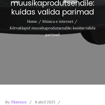
muusikaprodutsendile:
kuidas valida parimad
Home
Música e internet
Kõrvaklapid muusikaprodutsendile: kuidas valida
parimad
Posted
By:
Florence
8 abril 2025