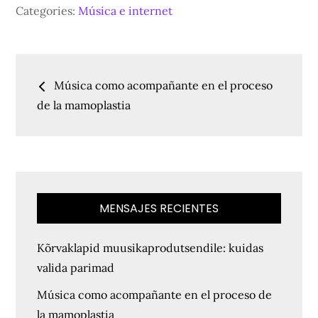
on
Categories:
Música e internet
Navegación
Música como acompañante en el proceso
de
de la mamoplastia
entradas
MENSAJES RECIENTES
Kõrvaklapid muusikaprodutsendile: kuidas
valida parimad
Música como acompañante en el proceso de
la mamoplastia