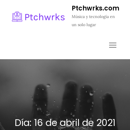
Skip
Ptchwrks.com
to
Música y tecnología en
content
un solo lugar
Día:
16 de abril de 2021